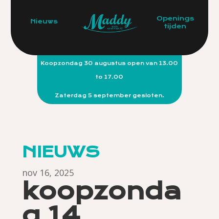
Openings
Nieuws
tijden
Koopzondag 30 augustus open van 13.00
to 17.00
Zaterdag 5 september gesloten.
NIEUWS
nov 16, 2025
koopzonda
g 14